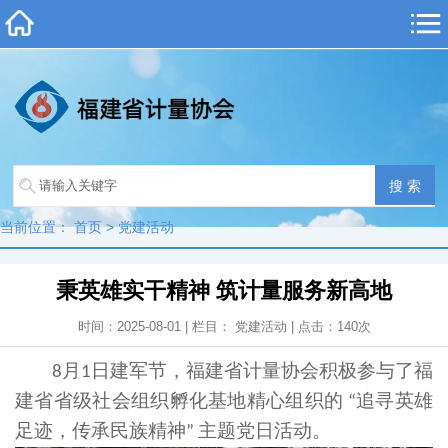
当前位置：
首页
>
党建活动
秉英雄实干精神 筑计量服务新高地
时间：2025-08-01 | 栏目：
党建活动
| 点击：
140
次
月
日建军节，
福建省计量协会积极参与了福
8
1
建省省级社会组织孵化基地精心组织的
追寻英雄
“
足迹，传承民族精神
主题党日活动。
”