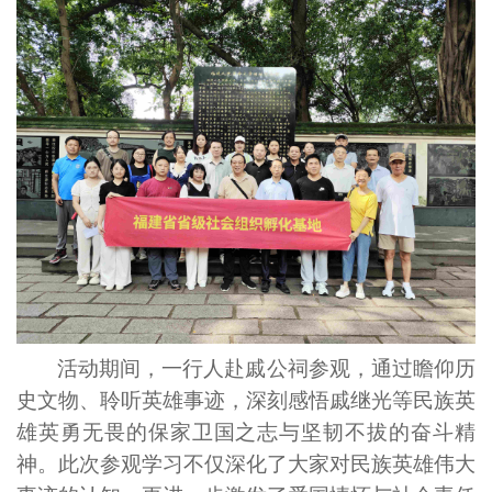
活动期间，一行人赴戚公祠参观，通过瞻仰历
史文物、聆听英雄事迹，深刻感悟戚继光等民族英
雄英勇无畏的保家卫国之志与坚韧不拔的奋斗精
神。此次参观学习不仅深化了大家对民族英雄伟大